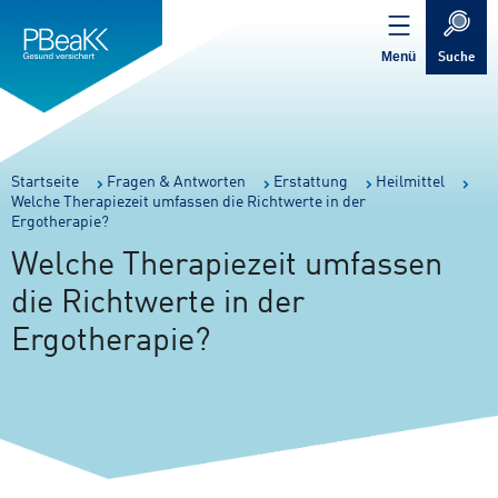
Service
Inhalt
Navigation
springen
Verweis
springen
zur
Menü
Suche
Startseite
Sie
Startseite
Fragen & Antworten
Erstattung
Heilmittel
Welche Therapiezeit umfassen die Richtwerte in der
sind
Ergotherapie?
hier:
Welche Therapiezeit umfassen
die Richtwerte in der
Ergotherapie?