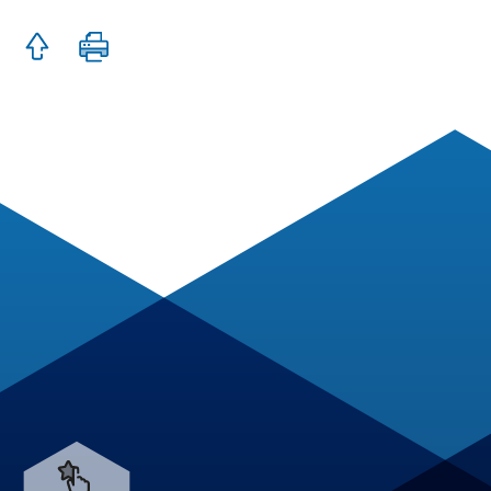
Zum
Seite
Seitenanfang
drucken
springen
Verweis
zum
Karriereportal