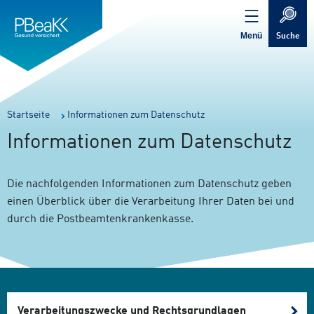
Service
Inhalt
Navigation
springen
Verweis
springen
zur
Menü
Suche
Startseite
Sie
Startseite
Informationen zum Datenschutz
sind
Informationen zum Datenschutz
hier:
Die nachfolgenden Informationen zum Datenschutz geben
einen Überblick über die Verarbeitung Ihrer Daten bei und
durch die Postbeamtenkrankenkasse.
Verarbeitungszwecke und Rechtsgrundlagen