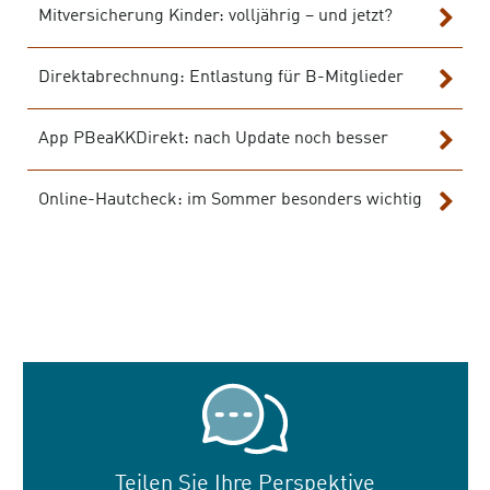
Datei
Mitversicherung Kinder: volljährig – und jetzt?
PDF-
Datei
Direktabrechnung: Entlastung für B-Mitglieder
PDF-
Datei
App PBeaKKDirekt: nach Update noch besser
PDF-
Datei
Online-Hautcheck: im Sommer besonders wichtig
PDF-
Datei
Teilen Sie Ihre Perspektive