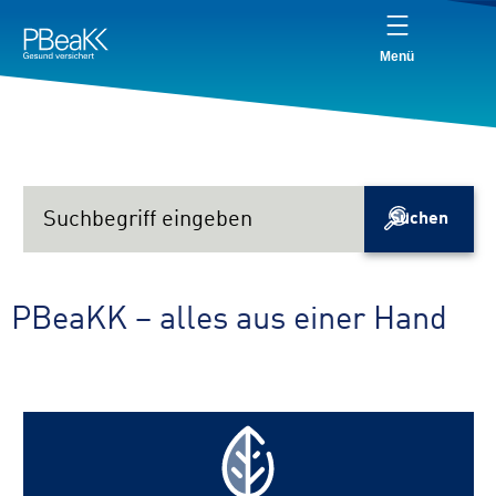
Service
Inhalt
Navigation
springen
Verweis
springen
zur
Menü
Startseite
Suchbegriff
eingeben
Suchen
PBeaKK – alles aus einer Hand