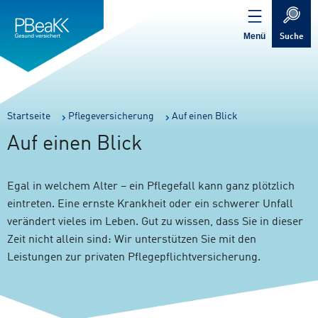
Service
Inhalt
Navigation
springen
Verweis
springen
zur
Menü
Suche
Startseite
Sie
Startseite
Pflegeversicherung
Auf einen Blick
sind
Auf einen Blick
hier:
Egal in welchem Alter – ein Pflegefall kann ganz plötzlich
eintreten. Eine ernste Krankheit oder ein schwerer Unfall
verändert vieles im Leben. Gut zu wissen, dass Sie in dieser
Zeit nicht allein sind: Wir unterstützen Sie mit den
Leistungen zur privaten Pflegepflichtversicherung.