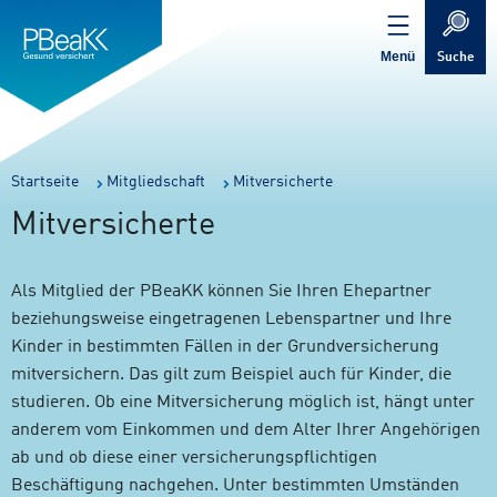
Service
Inhalt
Navigation
springen
Verweis
springen
zur
Menü
Suche
Startseite
Sie
Startseite
Mitgliedschaft
Mitversicherte
sind
Mitversicherte
hier:
Als Mitglied der PBeaKK können Sie Ihren Ehepartner
beziehungsweise eingetragenen Lebenspartner und Ihre
Kinder in bestimmten Fällen in der Grundversicherung
mitversichern. Das gilt zum Beispiel auch für Kinder, die
studieren. Ob eine Mitversicherung möglich ist, hängt unter
anderem vom Einkommen und dem Alter Ihrer Angehörigen
ab und ob diese einer versicherungspflichtigen
Beschäftigung nachgehen. Unter bestimmten Umständen