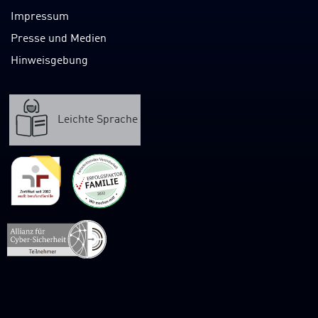
Impressum
Presse und Medien
Hinweisgebung
Leichte Sprache
Verweis
zur
Webpräsenz
der
Allianz
für
Cybersicherheit