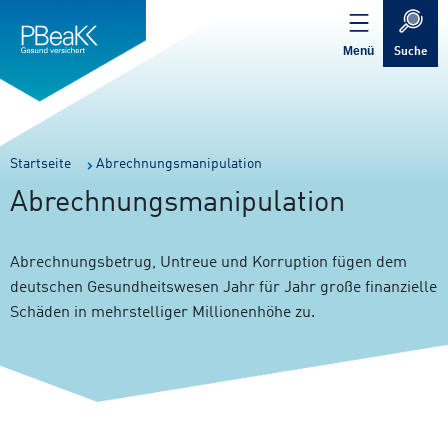
Service
Inhalt
Navigation
springen
Verweis
springen
zur
Menü
Suche
Startseite
Sie
Startseite
Abrechnungsmanipulation
sind
Abrechnungsmanipulation
hier:
Abrechnungsbetrug, Untreue und Korruption fügen dem
deutschen Gesundheitswesen Jahr für Jahr große finanzielle
Schäden in mehrstelliger Millionenhöhe zu.