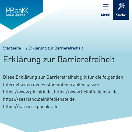
Service
Inhalt
Navigation
springen
Verweis
springen
zur
Menü
Suche
Startseite
Sie
Startseite
Erklärung zur Barrierefreiheit
sind
Erklärung zur Barrierefreiheit
hier:
Diese Erklärung zur Barrierefreiheit gilt für die folgenden
Internetseiten der Postbeamtenkrankenkasse:
https://www.pbeakk.de, https://www.beihilfedienste.de,
https://saarland.beihilfedienste.de,
https://karriere.pbeakk.de.