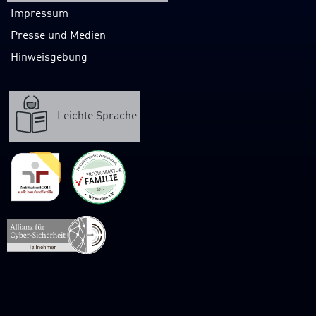
Impressum
Presse und Medien
Hinweisgebung
Leichte Sprache
Verweis
zur
Webpräsenz
der
Allianz
für
Cybersicherheit