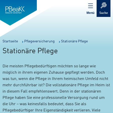
Service
Inhalt
Navigation
springen
Verweis
springen
zur
Menü
Suche
Startseite
Sie
Startseite
Pflegeversicherung
Stationäre Pflege
sind
Stationäre Pflege
hier:
Die meisten Pflegebedürftigen möchten so lange wie
möglich in ihrem eigenen Zuhause gepflegt werden. Doch
was tun, wenn die Pflege in Ihrem heimischen Umfeld nicht
mehr durchführbar ist? Die vollstationäre Pflege im Heim ist
in diesem Fall empfehlenswert. Denn in der stationären
Pflege haben Sie eine professionelle Versorgung rund um
die Uhr – was keinesfalls bedeutet, dass Sie als
Pflegebedürftiger Ihre Eigenständigkeit verlieren. Viele