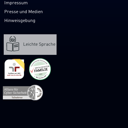
Impressum
Presse und Medien
Hinweisgebung
Leichte Sprache
Verweis
zur
Webpräsenz
der
Allianz
für
Cybersicherheit