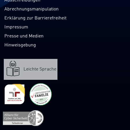
Ausschreibungen
Abrechnungsmanipulation
Erklärung zur Barrierefreiheit
Impressum
Presse und Medien
Hinweisgebung
Leichte Sprache
Verweis
zur
Webpräsenz
der