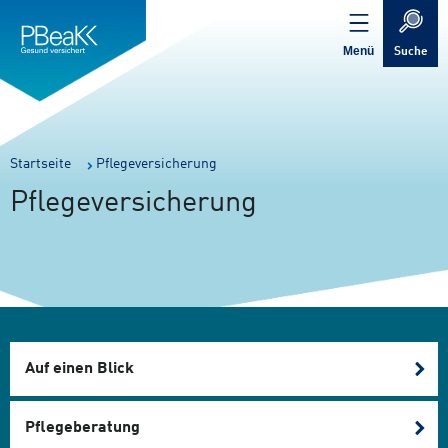
Service
Inhalt
Navigation
springen
Verweis
springen
zur
Menü
Suche
Startseite
Sie
Startseite
Pflegeversicherung
sind
Pflegeversicherung
hier:
Auf einen Blick
Pflegeberatung