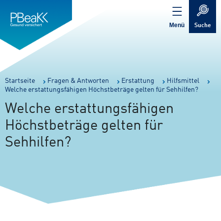
Service
Inhalt
Navigation
springen
Verweis
springen
zur
Menü
Suche
Startseite
Sie
Startseite
Fragen & Antworten
Erstattung
Hilfsmittel
Welche erstattungsfähigen Höchstbeträge gelten für Sehhilfen?
sind
hier:
Welche erstattungsfähigen
Höchstbeträge gelten für
Sehhilfen?