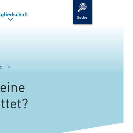
tgliedschaft
Suche
er
eine
ttet?