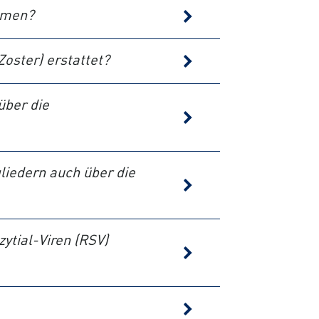
mmen?
oster) erstattet?
über die
liedern auch über die
ytial-Viren (RSV)