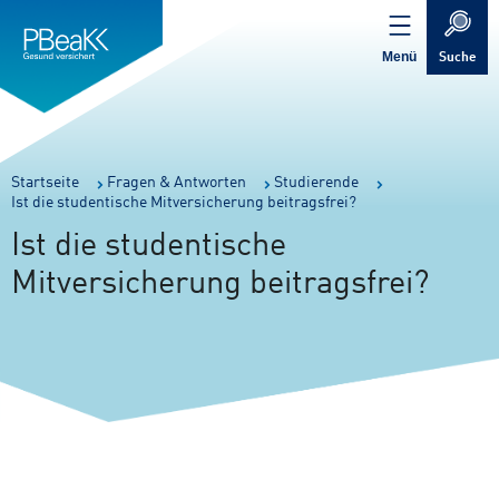
Service
Inhalt
Navigation
springen
Verweis
springen
zur
Menü
Suche
Startseite
Sie
Startseite
Fragen & Antworten
Studierende
Ist die studentische Mitversicherung beitragsfrei?
sind
hier:
Ist die studentische
Mitversicherung beitragsfrei?