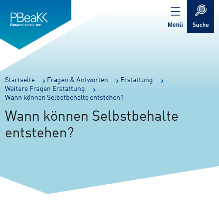
Service
Inhalt
Navigation
springen
Verweis
springen
zur
Menü
Suche
Startseite
Sie
Startseite
Fragen & Antworten
Erstattung
Weitere Fragen Erstattung
sind
Wann können Selbstbehalte entstehen?
hier:
Wann können Selbstbehalte
entstehen?