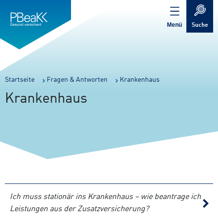
Service
Inhalt
Navigation
springen
Verweis
springen
zur
Menü
Suche
Startseite
Sie
Startseite
Fragen & Antworten
Krankenhaus
sind
Krankenhaus
hier:
Ich muss stationär ins Krankenhaus – wie beantrage ich
Leistungen aus der Zusatzversicherung?