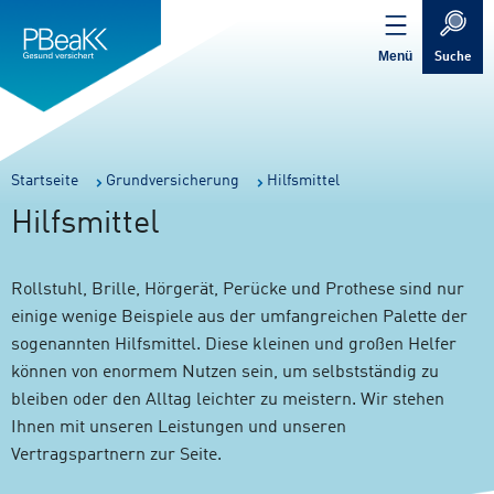
Service
Inhalt
Navigation
springen
Verweis
springen
zur
Menü
Suche
Startseite
Sie
Startseite
Grundversicherung
Hilfsmittel
sind
Hilfsmittel
hier:
Rollstuhl, Brille, Hörgerät, Perücke und Prothese sind nur
einige wenige Beispiele aus der umfangreichen Palette der
sogenannten Hilfsmittel. Diese kleinen und großen Helfer
können von enormem Nutzen sein, um selbstständig zu
bleiben oder den Alltag leichter zu meistern. Wir stehen
Ihnen mit unseren Leistungen und unseren
Vertragspartnern zur Seite.