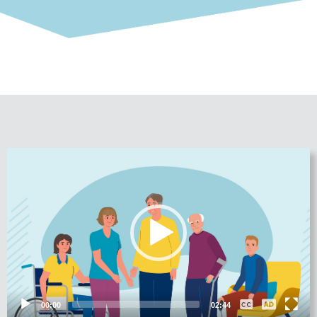
Video-
Player
00:00
02:44