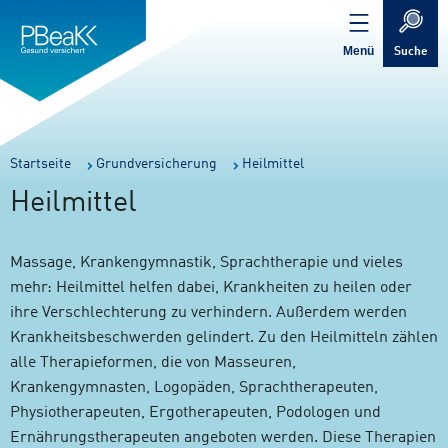
Service
Inhalt
Navigation
springen
Verweis
springen
zur
Menü
Suche
Startseite
Sie
Startseite
Grundversicherung
Heilmittel
sind
Heilmittel
hier:
Massage, Krankengymnastik, Sprachtherapie und vieles
mehr: Heilmittel helfen dabei, Krankheiten zu heilen oder
ihre Verschlechterung zu verhindern. Außerdem werden
Krankheitsbeschwerden gelindert. Zu den Heilmitteln zählen
alle Therapieformen, die von Masseuren,
Krankengymnasten, Logopäden, Sprachtherapeuten,
Physiotherapeuten, Ergotherapeuten, Podologen und
Ernährungstherapeuten angeboten werden. Diese Therapien