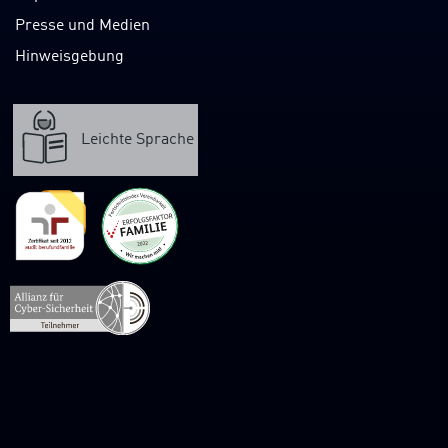
Presse und Medien
Hinweisgebung
Leichte Sprache
Verweis
zur
Webpräsenz
der
Allianz
für
Cybersicherheit