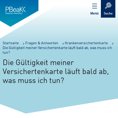
Service
Inhalt
Navigation
springen
Verweis
springen
zur
Menü
Suche
Startseite
Sie
Startseite
Fragen & Antworten
Krankenversichertenkarte
Die Gültigkeit meiner Versichertenkarte läuft bald ab, was muss ich
sind
tun?
hier:
Die Gültigkeit meiner
Versichertenkarte läuft bald ab,
was muss ich tun?