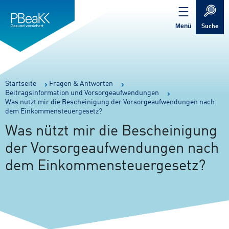
Service
Inhalt
Navigation
springen
Verweis
springen
zur
Menü
Suche
Startseite
Sie
Startseite
Fragen & Antworten
Beitragsinformation und Vorsorgeaufwendungen
sind
Was nützt mir die Bescheinigung der Vorsorgeaufwendungen nach
hier:
dem Einkommensteuergesetz?
Was nützt mir die Bescheinigung
der Vorsorgeaufwendungen nach
dem Einkommensteuergesetz?