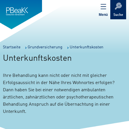
Service
Inhalt
Navigation
springen
Verweis
springen
zur
Menü
Suche
Startseite
Sie
Startseite
Grundversicherung
Unterkunftskosten
sind
Unterkunftskosten
hier:
Ihre Behandlung kann nicht oder nicht mit gleicher
Erfolgsaussicht in der Nähe Ihres Wohnortes erfolgen?
Dann haben Sie bei einer notwendigen ambulanten
ärztlichen, zahnärztlichen oder psychotherapeutischen
Behandlung Anspruch auf die Übernachtung in einer
Unterkunft.