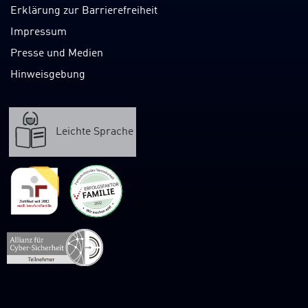
Erklärung zur Barrierefreiheit
Impressum
Presse und Medien
Hinweisgebung
Leichte Sprache
Verweis
zur
Webpräsenz
der
Allianz
für