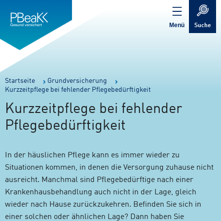
Service
Inhalt
Navigation
springen
Verweis
springen
zur
Menü
Suche
Startseite
Sie
Startseite
Grundversicherung
Kurzzeitpflege bei fehlender Pflegebedürftigkeit
sind
hier:
Kurzzeitpflege bei fehlender
Pflegebedürftigkeit
In der häuslichen Pflege kann es immer wieder zu
Situationen kommen, in denen die Versorgung zuhause nicht
ausreicht. Manchmal sind Pflegebedürftige nach einer
Krankenhausbehandlung auch nicht in der Lage, gleich
wieder nach Hause zurückzukehren. Befinden Sie sich in
einer solchen oder ähnlichen Lage? Dann haben Sie