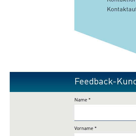
Kontaktfor
Kontaktauf
Feedback-Kun
Name
*
Vorname
*