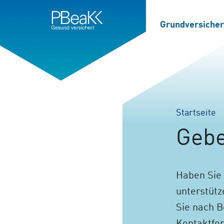
Service
Inhalt
Navigation
springen
Verweis
springen
zur
Grundversiche
Startseite
Startseite
Sie
sind
Gebe
hier:
Haben Sie 
unterstütz
Sie nach B