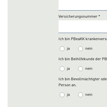
Versicherungsnummer
*
Ich bin PBeaKK krankenversi
ja
nein
Ich bin Beihilfekunde der PB
ja
nein
Ich bin Bevollmächtigter ode
Person an.
ja
nein