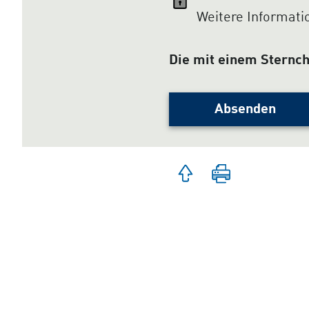
Weitere Informat
Bitte
nicht
ausfüllen:
Die mit einem Sternch
Absenden
Zum
Seite
Seitenanfang
drucken
springen